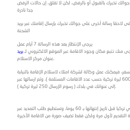
لكن لا تقلق، إن حالات الرفض
جدا نادرة
قا رسالة أخرى على جوالك تخبرك بإرسال إقامتك عبر بريد PTT و رقم تتبع
الشحنة
يرجى الإنتظار بعد هذه الرسالة 7 أيام عمل
جى منك تتبع مكان وجود الاقامة عبر الموقع الالكتروني لـ
عنوان مركز الاستلام.
السفر، فيمكنك عمل وكالة لشركة امتلاء لاستلام الإقامة بالنيابة
عنك ( رسوم الوكالة مابين 450 – 600 ليرة تركية حسب عدد الاقامات المستلمة )، وثم ارسالها عبر DHL أو UPS
إلى عنوانك في بلدك ( رسوم الإرسال 250 ليرة تركية ).
ها بـ 60 يوما، وتستطيع طلب التمديد عبر