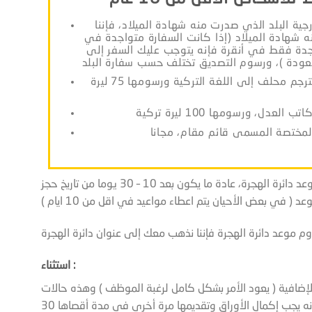
ية البلد الذي صدرت منه شهادة الميلاد، فإننا
 شهادة الميلاد (إذا كانت السفارة متواجدة في
جدة فقط في أنقرة فإنه يتوجب عليك السفر إلى
بعد ذلك يتم ترجمة شهادة الميلاد من مترجم محلف إلى اللغة التركية ورسومها 75 ليرة
بعد تنفيذ جميع الخطوات أعلاه تبقى انتظار موعد دائرة الهجرة، عادة ما يكون بعد 10 – 30 يوما من تاريخ حجز
عد ( في بعض الأحيان يتم اعطاء مواعيد في اقل من 10 ايام )
استثناء :
لإضافية ( يعود الأمر بشكل كامل لرغبة الموظف ) وهذه حالات
نادرة، وفي حال طلب أحدها ولم تكن متاحة فإنه يجب إكمال الأوراق وتقديمها مرة أخرى في مدة أقصاها 30