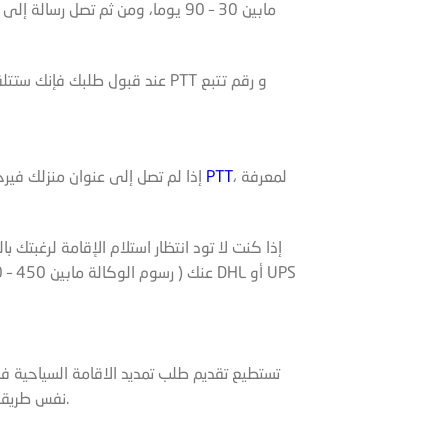
مابين 30 – 90 يوما، ومن ثم تصل رسالة إلى جوالك تخبرك بالقبول أو بالرفض،
عند قبول طلبك فإنك ستتلقى لاح
، لمعرفة
بريد PTT
إذا لم تصل إلى عنوان منزلك فير
إذا كنت لا تود انتظار استلام الإقامة لرغبتك ب
تستطيع تقديم طلب تمديد الاقامة السياحية في تركيا قبل تاريخ إنتهائ
نفس طريقة التقديم لأول مرة ولكن فقط تضيف صورة من الاقامة الأخيرة.