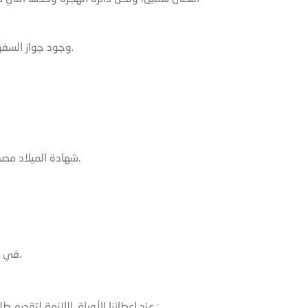
وجود جواز السفر مع صورة منه (بالإضافة لصورة للفيزا التي دخلت بها تركيا ).
شهادة الميلاد مصدقة من وزارة الخارجية للبلد الذي أصدرت منه شهادة الميلاد.
في حال عدم وجود أحد الأبوين يجب عمل وكالة للآخر بكفالة الأبناء.
عند اعطائنا الأوراق اللازمة لتقديم طلب للاقامة السياحية ودفع الرسوم، فإننا نقوم بالإجراءات التالية :