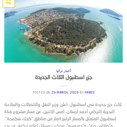
Mar
أخبار تركيا
جزر اسطنبول الثلاث الجديدة
POSTED ON
29 MARCH، 2019
BY
FARES
ثلاث جزر جديدة في اسطنبول أعلن وزير النقل والاتصالات والملاحة
البحرية التركي أحمد أرسلان، أمس الاثنين، عن مسار مشروع قناة
إسطنبول المتمثل بالمسار الرابع المار من مناطق “كجك شكمجة”،
و”صازلي دره”، و”دوروسو”. وذكرت وسائل إعلام تركية، عن بدء