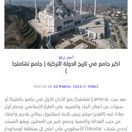
أخبار تركيا
اكبر جامع في تاريخ الدولة التركية ( جامع تشاملجا
)
POSTED ON
30 MARCH، 2019
BY
FARES
رفع الأذان الأول في جامع جامليكا أو (تشاملجا Çamlıca)، بعد ست
سنوات من أعمال البناء والتشييد على الطراز الإسلامي. وحضر أول
صلاة فيه (الفجر) مرشح رئيس بلدية إسطنبول بينالي يلدريم وأعضاء
من حزب العدالة والتنمية وجمع كبير من المصلين. ويقع المسجد
الأسطوري على أعلى تل بمنطقة أوسكودار Üsküdar. إحدى بلديات